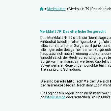
Merkblätter
Merkblatt 79 | Das elterliche
Merkblatt 79 | Das elterliche Sorgerecht
Das Merkblatt Nr. 79 stellt die Rechtslage 
Kindschaftsrechtsreformgesetz eingeführte 
alles zum elterlichen Sorgerecht gehört u
alleinigen oder des gemeinsamen Sorgerech
hauptsächlich nach Trennung und Scheidung
einschließlich der Rechtsprechung dargestell
Sorge kommen kann. Ein weiteres Kapitel ist
sowie weiterer Regelungsmöglichkeiten im B
Trennung und Scheidung.
Sie sind bereits Mitglied? Melden Sie sich 
den Warenkorb legen.
Nach dem Login werde
Die Logindaten liegen Ihnen nicht mehr vor? 
an
info@isuv.de
oder schreiben Sie uns über