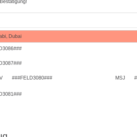
 Bestätigung!
D3086###
D3087###
V
###FELD3080###
MSJ
D3081###
ug