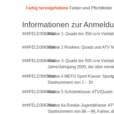
Farbig hervorgehobene
Felder sind Pflichtfelder
Informationen zur Anmeld
###FELD3060###
Klasse 1: Quads bis 350 ccm Viertak
###FELD3061###
Klasse 2 Rookies: Quads und ATV Nur
###FELD3064###
Klasse 3: Quads bis 500 ccm Viertakt
Jahre/Jahrgang 2005, die über minde
###FELD3065###
Klasse 4 MEFO Sport Klasse: Sportger
Startnummern von 1 – 30
###FELD3066###
Klasse 5 Schülerklasse: ATV/Quads b
###FELD3067###
Klasse 6a Rookie-Jugendklasse: ATV
Startnummern von 86 – 99, Fahrer, di