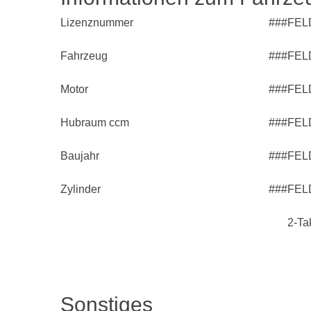
Lizenznummer
###FEL
Fahrzeug
###FEL
Motor
###FEL
Hubraum ccm
###FEL
Baujahr
###FEL
Zylinder
###FEL
2-Ta
Sonstiges