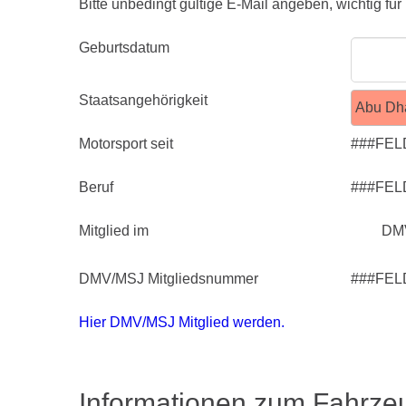
Bitte unbedingt gültige E-Mail angeben, wichtig für
Geburtsdatum
Staatsangehörigkeit
Motorsport seit
###FEL
Beruf
###FEL
Mitglied im
DM
DMV/MSJ Mitgliedsnummer
###FEL
Hier DMV/MSJ Mitglied werden.
Informationen zum Fahrze