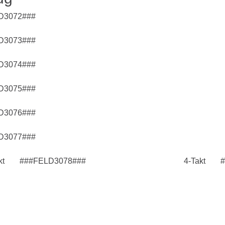
D3072###
D3073###
D3074###
D3075###
D3076###
D3077###
kt
###FELD3078###
4-Takt