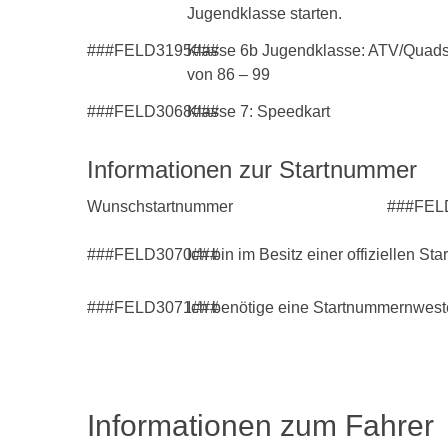
Jugendklasse starten.
###FELD3195###
Klasse 6b Jugendklasse: ATV/Quads 
von 86 – 99
###FELD3068###
Klasse 7: Speedkart
Informationen zur Startnummer
Wunschstartnummer
###FEL
###FELD3070###
Ich bin im Besitz einer offiziellen
###FELD3071###
Ich benötige eine Startnummernwest
Informationen zum Fahrer