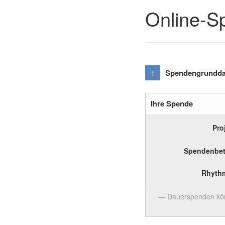
Online-S
Spendengrundda
1
Ihre Spende
Pro
Spendenbet
Rhyth
Dauerspenden kön