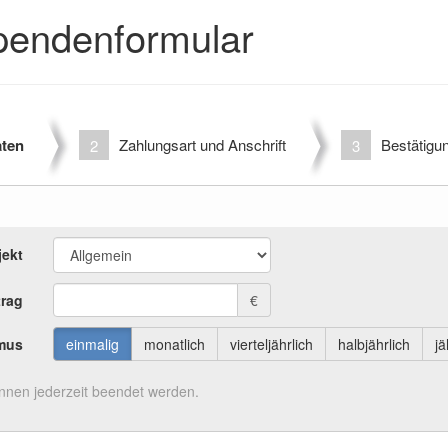
pendenformular
ten
Zahlungsart und Anschrift
Bestätigu
2
3
jekt
rag
€
mus
einmalig
monatlich
vierteljährlich
halbjährlich
jä
nen jederzeit beendet werden.